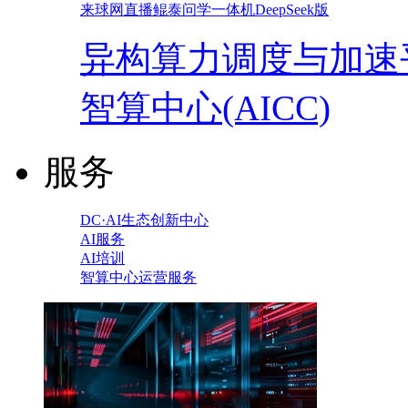
来球网直播鲲泰问学一体机DeepSeek版
异构算力调度与加速
智算中心(AICC)
服务
DC·AI生态创新中心
AI服务
AI培训
智算中心运营服务