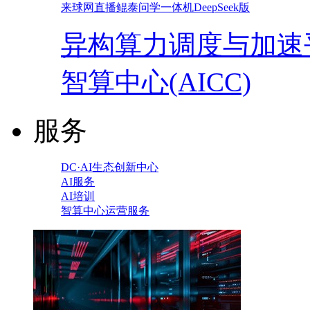
来球网直播鲲泰问学一体机DeepSeek版
异构算力调度与加速
智算中心(AICC)
服务
DC·AI生态创新中心
AI服务
AI培训
智算中心运营服务